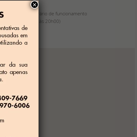
×
Piscina (horário de funcionamento
das 10h00 às 20h00)
 precisa