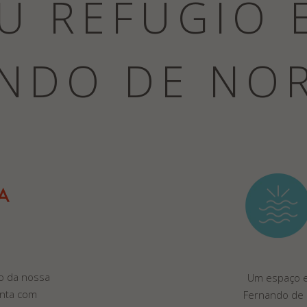
U REFÚGIO 
NDO DE NO
o da nossa
Um espaço e
onta com
Fernando de 