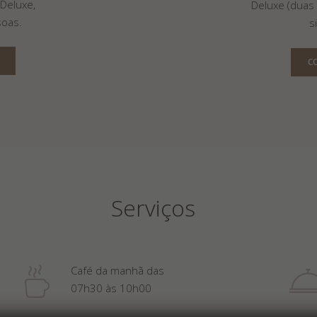
Deluxe,
Deluxe (duas
oas.
s
C
Serviços
Café da manhã das
07h30 às 10h00